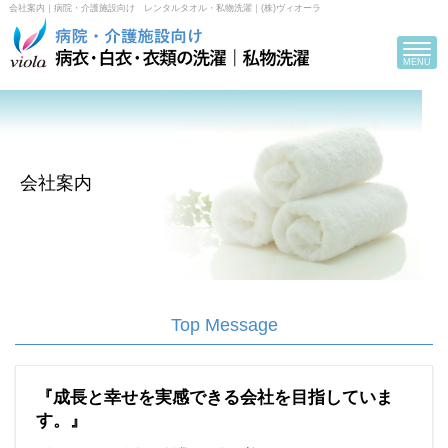
会社案内｜病院・介護施設向け レンタルタオル・私物洗濯｜(株)ヴィオーラ
Toggle
navigat
MENU
会社案内
Top Message
『成長と幸せを実感できる会社を目指していま
す。』