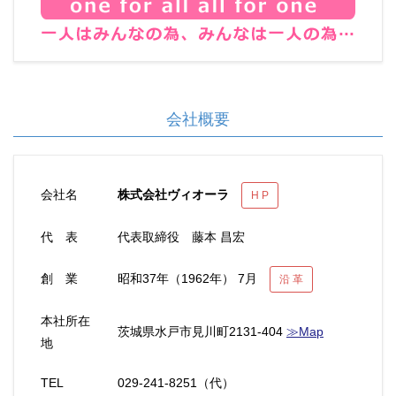
会社概要
株式会社ヴィオーラ
会社名
H P
代 表
代表取締役 藤本 昌宏
昭和37年（1962年） 7月
創 業
沿 革
本社所在
茨城県水戸市見川町2131-404
≫Map
地
TEL
029-241-8251（代）