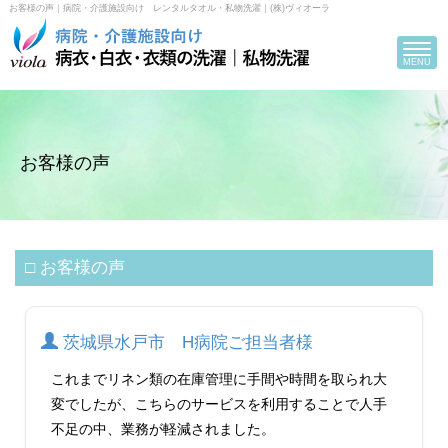
お客様の声｜病院・介護施設向け レンタルタオル・私物洗濯｜(株)ヴィオーラ
Toggle
navigat
MENU
お客様の声
□ お客様の声
茨城県水戸市 H病院ご担当者様
これまでリネン類の在庫管理に手間や時間を取られ大
変でしたが、こちらのサービスを利用することで人手
不足の中、業務が軽減されました。