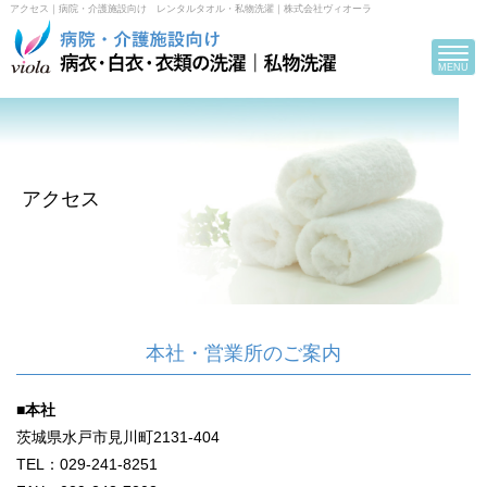
アクセス｜病院・介護施設向け レンタルタオル・私物洗濯｜株式会社ヴィオーラ
Toggle
navigat
MENU
アクセス
本社・営業所のご案内
■本社
茨城県水戸市見川町2131-404
TEL：029-241-8251