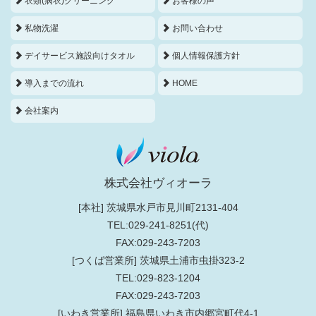
衣類(病衣)クリーニング
お客様の声
私物洗濯
お問い合わせ
デイサービス施設向けタオル
個人情報保護方針
導入までの流れ
HOME
会社案内
株式会社ヴィオーラ
[本社] 茨城県水戸市見川町2131-404
TEL:029-241-8251(代)
FAX:029-243-7203
[つくば営業所] 茨城県土浦市虫掛323-2
TEL:029-823-1204
FAX:029-243-7203
[いわき営業所] 福島県いわき市内郷宮町代4-1