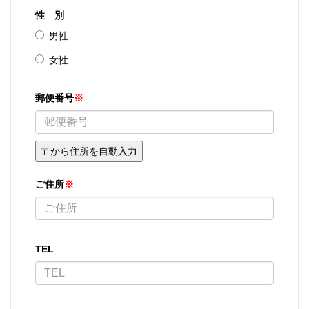
性 別
男性
女性
郵便番号
※
ご住所
※
TEL