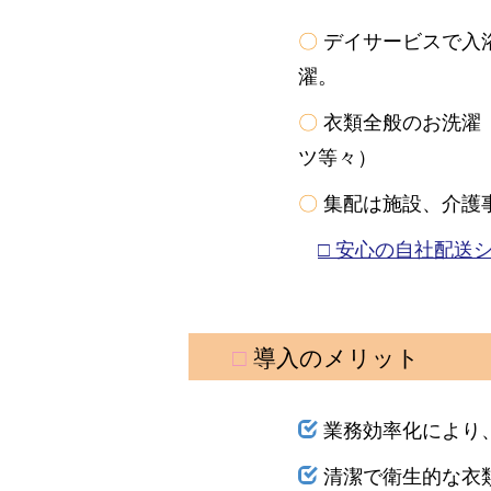
〇
デイサービスで入
濯。
〇
衣類全般のお洗濯
ツ等々）
〇
集配は施設、介護
□ 安心の自社配送
□
導入のメリット
業務効率化により
清潔で衛生的な衣