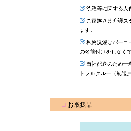
洗濯等に関する人
ご家族さま介護ス
ます。
私物洗濯はバーコ
の名前付けをしなく
自社配送のため一
トフルクルー（配送
□
お取扱品