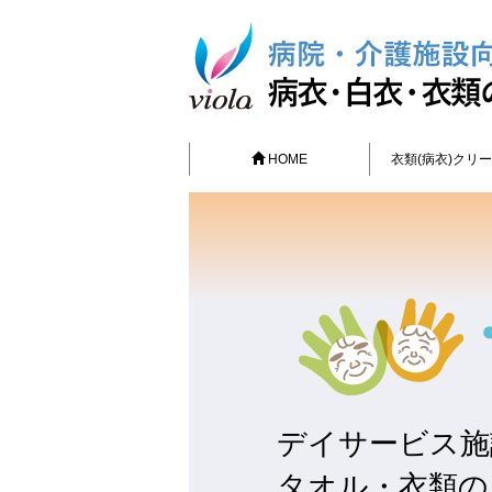
HOME
衣類(病衣)クリ
デイサービス施
タオル・衣類の