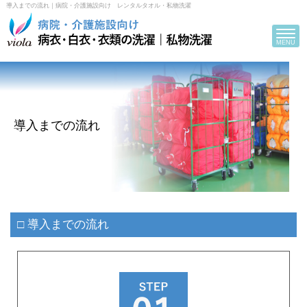
導入までの流れ｜病院・介護施設向け レンタルタオル・私物洗濯
Toggle
navigat
MENU
導入までの流れ
□ 導入までの流れ